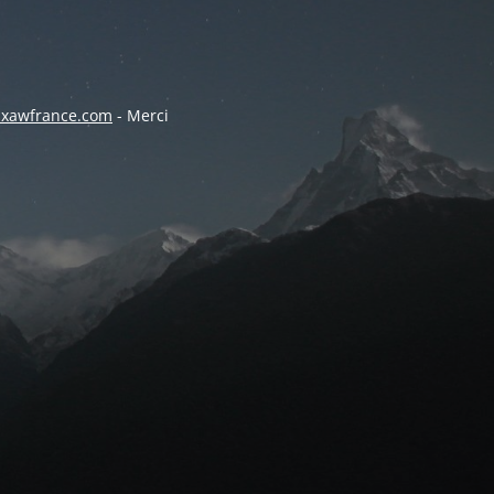
@xawfrance.com
- Merci